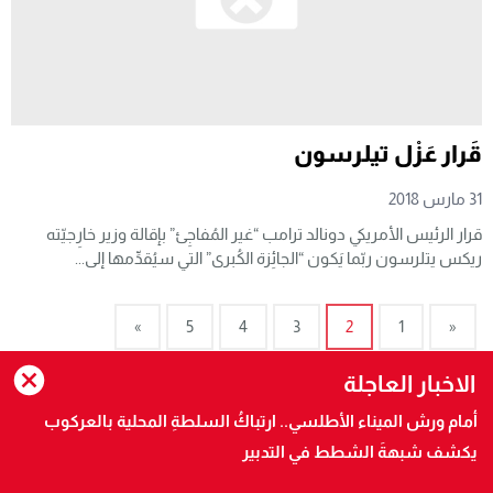
قَرار عَزْل تيلرسون
31 مارس 2018
قرار الرئيس الأمريكي دونالد ترامب “غير المُفاجِئ” بإقالة وزير خارِجيّته
ريكس يتلرسون ربّما يَكون “الجائِزة الكُبرى” التي سيُقدِّمها إلى...
»
5
4
3
2
1
«
الاخبار العاجلة
جميع الحقوق محفوظة لجريدة الصحراوي 24 وللمؤسسة المالكة RIO
أمام ورش الميناء الأطلسي.. ارتباكُ السلطةِ المحلية بالعركوب
GOLF MEDIA SARL AU
يكشف شبهةَ الشطط في التدبير
تصميم
مجلة ووردبريس