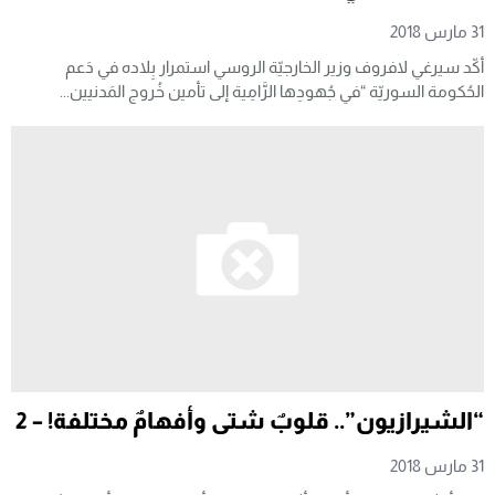
31 مارس 2018
أكّد سيرغي لافروف وزير الخارجيّة الروسي استمرار بِلاده في دَعم
الحُكومة السوريّة “في جُهودِها الرَّامِية إلى تأمين خُروج المَدنيين...
“الشيرازيون”.. قلوبٌ شتى وأفهامٌ مختلفة! – 2
31 مارس 2018